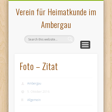
VERANSTALTUNGEN
PLATTDEUTSCHES
AMBERGAU
HOCHOFEN
ÜBER UNS
KONTAKT
MUSEUM
GALERIE
PRESSE
START
Verein für Heimatkunde im
Ambergau
Foto – Zitat
Ambergau
5. Oktober 2016
Allgemein