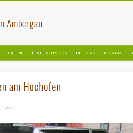
im Ambergau
GALERIE
PLATTDEUTSCHES
ÜBER UNS
MUSEUM
H
en am Hochofen
Allgemein