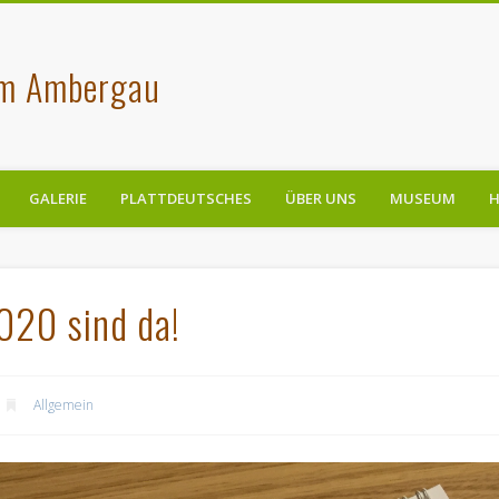
im Ambergau
GALERIE
PLATTDEUTSCHES
ÜBER UNS
MUSEUM
H
020 sind da!
Allgemein