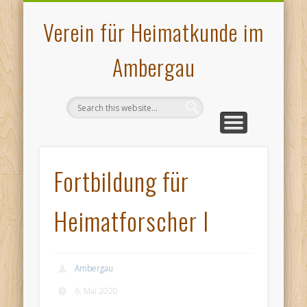
VERANSTALTUNGEN
PLATTDEUTSCHES
AMBERGAU
HOCHOFEN
ÜBER UNS
KONTAKT
MUSEUM
GALERIE
PRESSE
START
Verein für Heimatkunde im
Ambergau
Fortbildung für
Heimatforscher I
Ambergau
6. Mai 2020