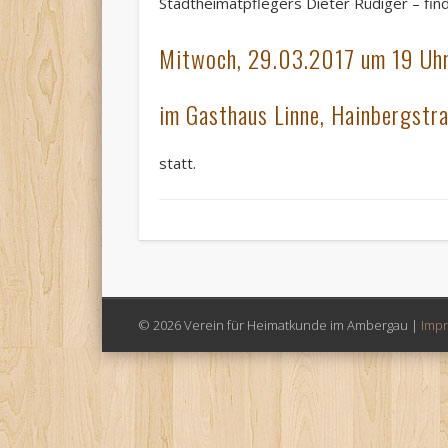
Stadtheimatpflegers Dieter Rüdiger – fin
Mitwoch, 29.03.2017 um 19 Uh
im Gasthaus Linne, Hainbergstra
statt.
© 2026 Verein für Heimatkunde im Ambergau |
Imp