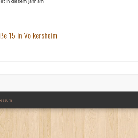
det in diesem Jahr am
r
ße 15 in Volkersheim
ressum