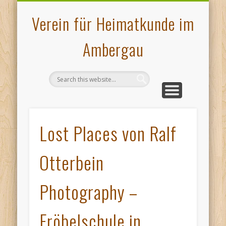
VERANSTALTUNGEN
PLATTDEUTSCHES
AMBERGAU
HOCHOFEN
ÜBER UNS
KONTAKT
MUSEUM
GALERIE
PRESSE
START
Verein für Heimatkunde im
Ambergau
Lost Places von Ralf
Otterbein
Photography –
Fröbelschule in