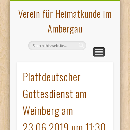
VERANSTALTUNGEN
PLATTDEUTSCHES
AMBERGAU
HOCHOFEN
ÜBER UNS
KONTAKT
MUSEUM
GALERIE
PRESSE
START
Verein für Heimatkunde im
Ambergau
Plattdeutscher
Gottesdienst am
Weinberg am
23.06.2019 um 11:30