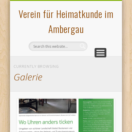
VERANSTALTUNGEN
PLATTDEUTSCHES
AMBERGAU
HOCHOFEN
ÜBER UNS
KONTAKT
MUSEUM
GALERIE
PRESSE
START
Verein für Heimatkunde im
Ambergau
CURRENTLY BROWSING
Galerie