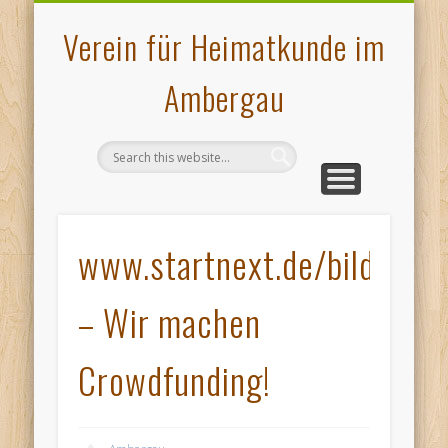
VERANSTALTUNGEN
PLATTDEUTSCHES
AMBERGAU
HOCHOFEN
ÜBER UNS
KONTAKT
MUSEUM
GALERIE
PRESSE
START
Verein für Heimatkunde im
Ambergau
www.startnext.de/bildban
– Wir machen
Crowdfunding!