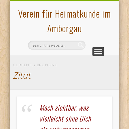
VERANSTALTUNGEN
PLATTDEUTSCHES
AMBERGAU
HOCHOFEN
ÜBER UNS
KONTAKT
MUSEUM
GALERIE
PRESSE
START
Verein für Heimatkunde im
Ambergau
CURRENTLY BROWSING
Zitat
Mach sichtbar, was
vielleicht ohne Dich